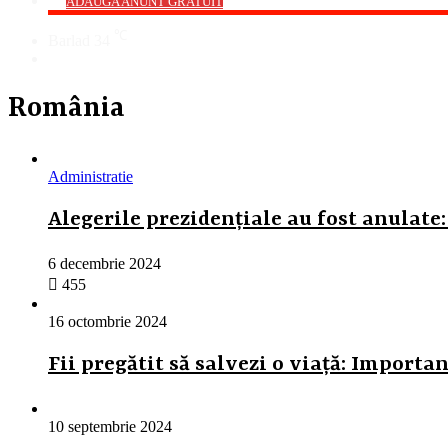
->
ADAUGA ANUNT GRATUIT
℃
Barlad
34
Cauta
România
Administratie
Alegerile prezidențiale au fost anulate:
6 decembrie 2024
455
16 octombrie 2024
Fii pregătit să salvezi o viață: Importa
10 septembrie 2024