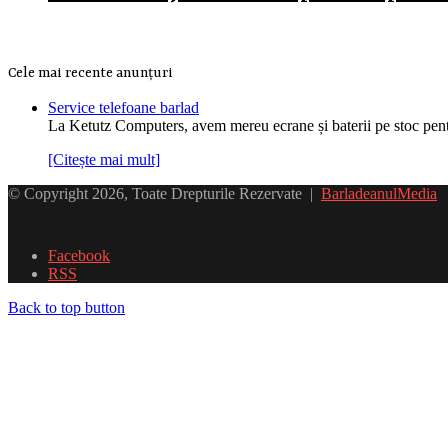
Cele mai recente anunțuri
Service telefoane barlad
La Ketutz Computers, avem mereu ecrane și baterii pe stoc pe
[Citește mai mult]
© Copyright 2026, Toate Drepturile Rezervate |
BarladeanulMedia
Facebook
RSS
Back to top button