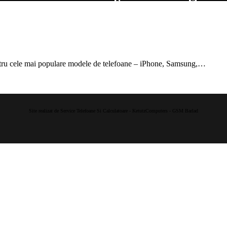
ntru cele mai populare modele de telefoane – iPhone, Samsung,…
Site realizat de Service Telefoane Si Calculatoare - KetutzComputers - GSM Barlad