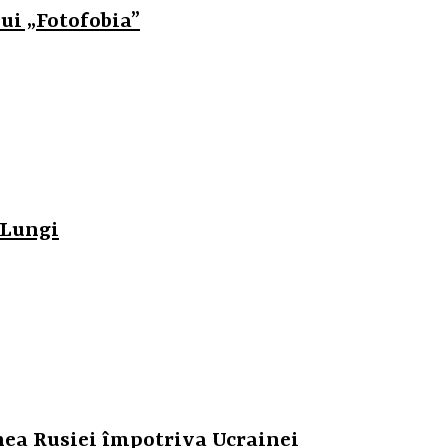
ui „Fotofobia”
 Lungi
unea Rusiei împotriva Ucrainei