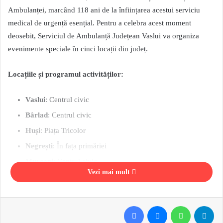
Ambulanței, marcând 118 ani de la înființarea acestui serviciu
medical de urgență esențial. Pentru a celebra acest moment
deosebit, Serviciul de Ambulanță Județean Vaslui va organiza
evenimente speciale în cinci locații din județ.
Locațiile și programul activităților:
Vaslui
: Centrul civic
Bârlad
: Centrul civic
Huși
: Piața Tricolor
Negrești
: În fața primăriei
Murgeni
: Centrul civic
Vezi mai mult
Între orele 9.00 și 13.00, în fiecare dintre aceste locații va fi
amplasat câte un cort special unde angajați și voluntari ai
Facebook
Messenger
WhatsApp
Telegram
Serviciului de Ambulanță vor oferi o serie de servicii gratuite