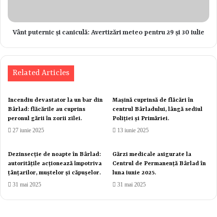
Copy URL
Vânt puternic și caniculă: Avertizări meteo pentru 29 și 30 iulie
Related Articles
Incendiu devastator la un bar din
Mașină cuprinsă de flăcări în
Bârlad: flăcările au cuprins
centrul Bârladului, lângă sediul
peronul gării în zorii zilei.
Poliției și Primăriei.
27 iunie 2025
13 iunie 2025
Dezinsecție de noapte în Bârlad:
Gărzi medicale asigurate la
autoritățile acționează împotriva
Centrul de Permanență Bârlad în
țânțarilor, muștelor și căpușelor.
luna iunie 2025.
31 mai 2025
31 mai 2025