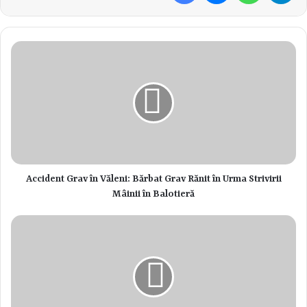
pentru cetățeni:
Măsurarea tensiunii arteriale
Determinarea saturației arteriale în oxigen
Determinarea glicemiei
Monitorizarea activității cardiace
Informații despre activitatea Serviciului de Ambulanță
Evenimentul este o oportunitate excelentă pentru membrii
comunității de a înțelege mai bine rolul crucial al serviciului de
Accident Grav în Văleni: Bărbat Grav Rănit în Urma Strivirii
ambulanță și de a beneficia de servicii medicale preventive. Prin
Mâinii în Balotieră
această inițiativă, Serviciul de Ambulanță Județean Vaslui își
propune să promoveze sănătatea publică și să încurajeze
participarea activă a cetățenilor în menținerea propriei sănătăți.