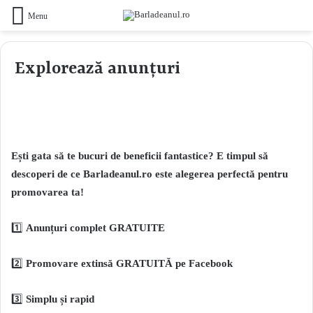
Menu
Explorează anunțuri
Ești gata să te bucuri de beneficii fantastice? E timpul să
descoperi de ce Barladeanul.ro este alegerea perfectă pentru
promovarea ta!
1️⃣
Anunțuri complet GRATUITE
2️⃣
Promovare extinsă GRATUITĂ pe Facebook
3️⃣
Simplu și rapid