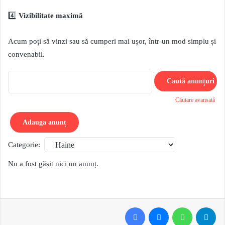
4️⃣
Vizibilitate maximă
Acum poți să vinzi sau să cumperi mai ușor, într-un mod simplu și
convenabil.
C
ă
Căutare avansată
u
t
Adauga anunț
a
r
Categorie:
e
Nu a fost găsit nici un anunț.
:
Facebook
Messenger
WhatsApp
Telegram