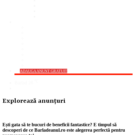
Bar
Pub
Pizzerie
Sali Evenimente
ANUNȚURI
Imobiliare
Agro și Industrie
Animale De Companie
Auto/Moto
Electronice
Locuri de Muncă
Servicii
Diverse
->
ADAUGA ANUNT GRATUIT
℃
Barlad
28
Cauta
Explorează anunțuri
Ești gata să te bucuri de beneficii fantastice? E timpul să
descoperi de ce Barladeanul.ro este alegerea perfectă pentru