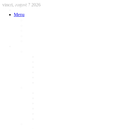
vineri, august 7 2026
ACASA
STIRI
Menu
International
Sanatate
National
Administratie
Social
Local
AFACERI LOCALE
Magazine
Piese Auto
NonStop
Florărie
Haine
Electronice
Cofetarie
Servicii
Acte Auto/Asigurari
Cabinet Veterinar
Frizerie
Mobila La Comanda
Personalizari
Psiholog
Restaurante