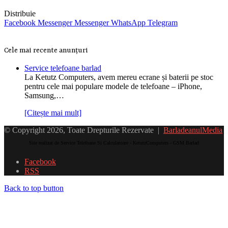
Distribuie
Facebook
Messenger
Messenger
WhatsApp
Telegram
Cele mai recente anunțuri
Service telefoane barlad
La Ketutz Computers, avem mereu ecrane și baterii pe stoc
pentru cele mai populare modele de telefoane – iPhone,
Samsung,…
[Citește mai mult]
© Copyright 2026, Toate Drepturile Rezervate |
BarladeanulMedia
Site realizat de Service Telefoane Si Calculatoare - KetutzComputers - GSM Barlad
Facebook
RSS
Back to top button