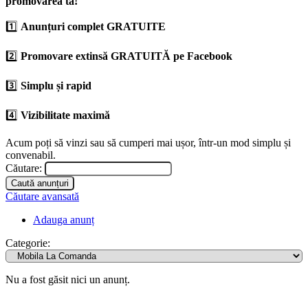
promovarea ta!
1️⃣
Anunțuri complet GRATUITE
2️⃣
Promovare extinsă GRATUITĂ pe Facebook
3️⃣
Simplu și rapid
4️⃣
Vizibilitate maximă
Acum poți să vinzi sau să cumperi mai ușor, într-un mod simplu și
convenabil.
Căutare:
Căutare avansată
Adauga anunț
Categorie:
Nu a fost găsit nici un anunț.