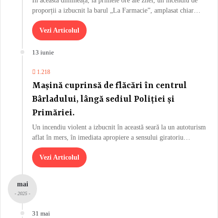
În această dimineață, la primele ore ale zilei, un incendiu de
proporții a izbucnit la barul „La Farmacie”, amplasat chiar…
Vezi Articolul
13 iunie
1.218
Mașină cuprinsă de flăcări în centrul
Bârladului, lângă sediul Poliției și
Primăriei.
Un incendiu violent a izbucnit în această seară la un autoturism
aflat în mers, în imediata apropiere a sensului giratoriu…
Vezi Articolul
mai
- 2025 -
31 mai