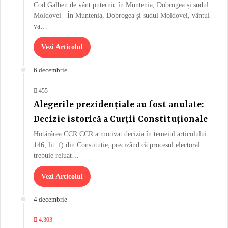
Cod Galben de vânt puternic în Muntenia, Dobrogea și sudul
Moldovei În Muntenia, Dobrogea și sudul Moldovei, vântul
va…
Vezi Articolul
6 decembrie
455
Alegerile prezidențiale au fost anulate:
Decizie istorică a Curții Constituționale
Hotărârea CCR CCR a motivat decizia în temeiul articolului
146, lit. f) din Constituție, precizând că procesul electoral
trebuie reluat…
Vezi Articolul
4 decembrie
4.303