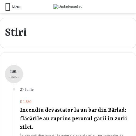
Menu
Stiri
iun.
- 2025 -
27 iunie
1.830
Incendiu devastator la un bar din Bârlad:
flăcările au cuprins peronul gării în zorii
zilei.