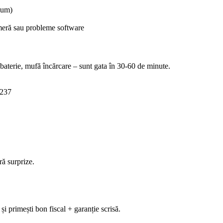
ium)
ameră sau probleme software
 baterie, mufă încărcare – sunt gata în 30-60 de minute.
 237
ră surprize.
și primești bon fiscal + garanție scrisă.