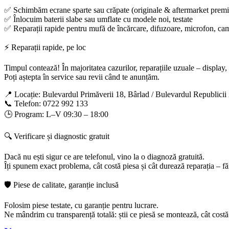
✅ Schimbăm ecrane sparte sau crăpate (originale & aftermarket prem
✅ Înlocuim baterii slabe sau umflate cu modele noi, testate
✅ Reparații rapide pentru mufă de încărcare, difuzoare, microfon, c
⚡ Reparații rapide, pe loc
Timpul contează! În majoritatea cazurilor, reparațiile uzuale – display,
Poți aștepta în service sau revii când te anunțăm.
📍 Locație: Bulevardul Primăverii 18, Bârlad / Bulevardul Republicii
📞 Telefon: 0722 992 133
🕒 Program: L–V 09:30 – 18:00
🔍 Verificare și diagnostic gratuit
Dacă nu ești sigur ce are telefonul, vino la o diagnoză gratuită.
Îți spunem exact problema, cât costă piesa și cât durează reparația – fă
🛡️ Piese de calitate, garanție inclusă
Folosim piese testate, cu garanție pentru lucrare.
Ne mândrim cu transparență totală: știi ce piesă se montează, cât costă 