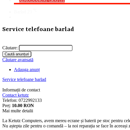
->
ADAUGA ANUNT GRATUIT
℃
Barlad
23
Cauta
Service telefoane barlad
Căutare:
Căutare avansată
Adauga anunț
Service telefoane barlad
Informații de contact
Contact ketutz
Telefon:
0722992133
Preț:
10.00 RON
Mai multe detalii
La Ketutz Computers, avem mereu ecrane și baterii pe stoc pentru c
Nu aștepta zile pentru o comandă – la noi reparația se face în aceeași zi