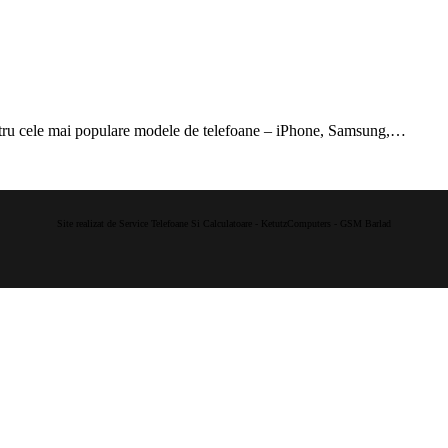
ntru cele mai populare modele de telefoane – iPhone, Samsung,…
Site realizat de Service Telefoane Si Calculatoare - KetutzComputers - GSM Barlad