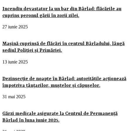
Incendiu devastator la un bar din Bârlad: flăcările au
cuprins peronul gării în zorii zilei.
27 iunie 2025
Mașină cuprinsă de flăcări în centrul Bârladului, lângă
sediul Poliției și Primăriei.
13 iunie 2025
Dezinsecție de noapte în Bârlad: autoritățile acționează
împotriva țânțarilor, muștelor și căpușelor.
31 mai 2025
Gărzi medicale asigurate la Centrul de Permanență
Bârlad în luna iunie 2025.