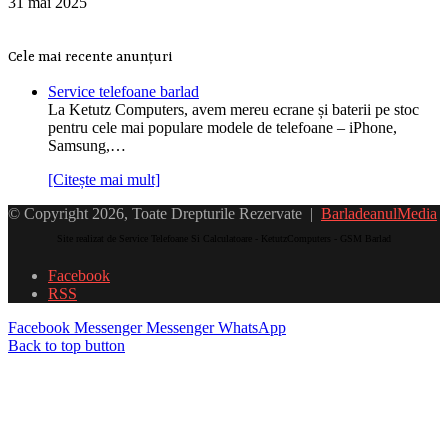
31 mai 2025
Cele mai recente anunțuri
Service telefoane barlad
La Ketutz Computers, avem mereu ecrane și baterii pe stoc
pentru cele mai populare modele de telefoane – iPhone,
Samsung,…
[Citește mai mult]
© Copyright 2026, Toate Drepturile Rezervate |
BarladeanulMedia
Site realizat de Service Telefoane Si Calculatoare - KetutzComputers - GSM Barlad
Facebook
RSS
Facebook
Messenger
Messenger
WhatsApp
Back to top button