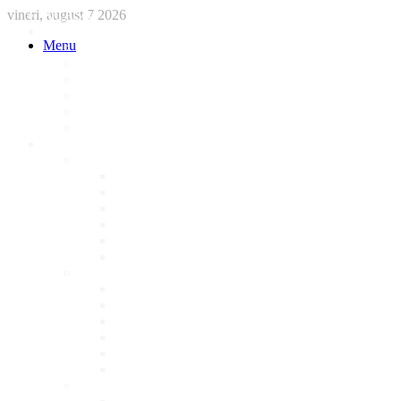
vineri, august 7 2026
ACASA
STIRI
Menu
International
Sanatate
National
Administratie
Social
Local
AFACERI LOCALE
Magazine
Piese Auto
NonStop
Florărie
Haine
Electronice
Cofetarie
Servicii
Acte Auto/Asigurari
Cabinet Veterinar
Frizerie
Mobila La Comanda
Personalizari
Psiholog
Restaurante