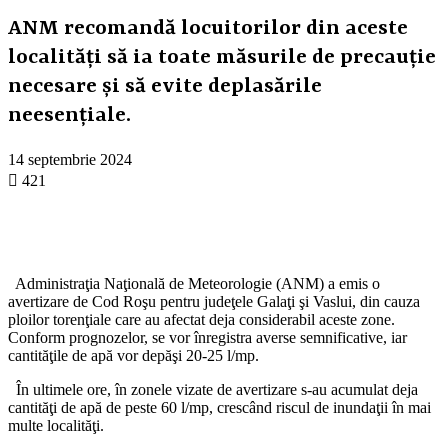
ANM recomandă locuitorilor din aceste
localităţi să ia toate măsurile de precauţie
necesare şi să evite deplasările
neesenţiale.
14 septembrie 2024
421
Administraţia Naţională de Meteorologie (ANM) a emis o
avertizare de Cod Roşu pentru judeţele Galaţi şi Vaslui, din cauza
ploilor torenţiale care au afectat deja considerabil aceste zone.
Conform prognozelor, se vor înregistra averse semnificative, iar
cantităţile de apă vor depăşi 20-25 l/mp.
În ultimele ore, în zonele vizate de avertizare s-au acumulat deja
cantităţi de apă de peste 60 l/mp, crescând riscul de inundaţii în mai
multe localităţi.