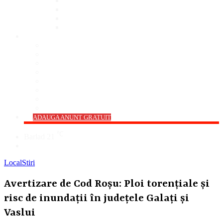
Bar
Pub
Pizzerie
Sali Evenimente
ANUNȚURI
Imobiliare
Agro și Industrie
Animale De Companie
Auto/Moto
Electronice
Locuri de Muncă
Servicii
Diverse
->
ADAUGA ANUNT GRATUIT
℃
Barlad
21
Cauta
Local
Stiri
Avertizare de Cod Roşu: Ploi torenţiale şi
risc de inundaţii în judeţele Galaţi şi
Vaslui