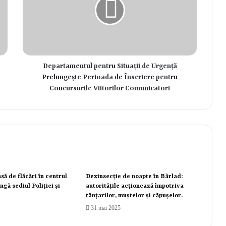
Departamentul pentru Situații de Urgență
Prelungește Perioada de Înscriere pentru
Concursurile Viitorilor Comunicatori
să de flăcări în centrul
Dezinsecție de noapte în Bârlad:
ngă sediul Poliției și
autoritățile acționează împotriva
țânțarilor, muștelor și căpușelor.
31 mai 2025