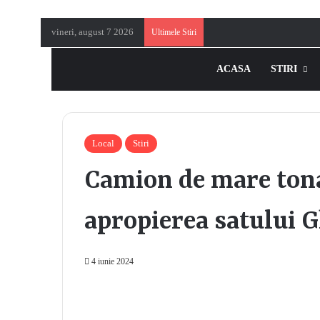
vineri, august 7 2026
Ultimele Stiri
ACASA
STIRI
Local
Stiri
Camion de mare tona
apropierea satului 
4 iunie 2024