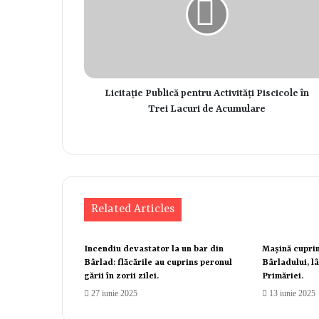
Licitație Publică pentru Activități Piscicole în
Trei Lacuri de Acumulare
Related Articles
Incendiu devastator la un bar din
Mașină cuprin
Bârlad: flăcările au cuprins peronul
Bârladului, lâ
gării în zorii zilei.
Primăriei.
27 iunie 2025
13 iunie 2025