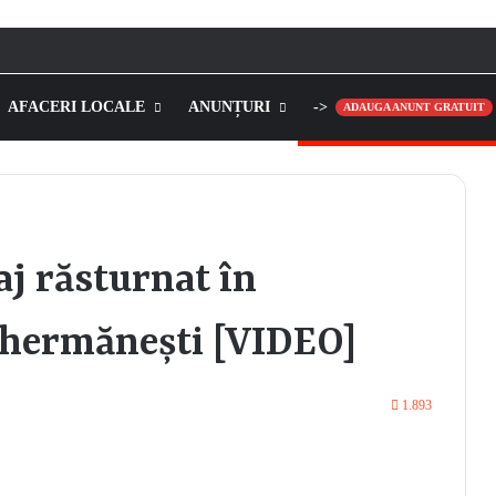
AFACERI LOCALE
ANUNȚURI
->
ADAUGA ANUNT GRATUIT
j răsturnat în
Ghermănești [VIDEO]
1.893