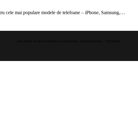
ntru cele mai populare modele de telefoane – iPhone, Samsung,…
Site realizat de Service Telefoane Si Calculatoare - KetutzComputers - GSM Barlad