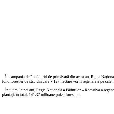
În campania de împăduriri de primăvară din acest an, Regia Națională a
fond forestier de stat, din care 7.127 hectare vor fi regenerate pe cale n
În ultimii cinci ani, Regia Națională a Pădurilor – Romsilva a regenera
plantați, în total, 141,37 milioane puieți forestieri.