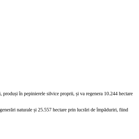
produși în pepinierele silvice proprii, și va regenera 10.244 hectare
enerări naturale și 25.557 hectare prin lucrări de împăduriri, fiind