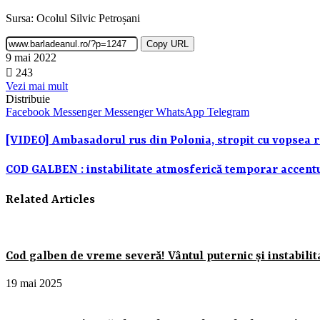
Sursa: Ocolul Silvic Petroșani
Copy URL
9 mai 2022
243
Vezi mai mult
Distribuie
Facebook
Messenger
Messenger
WhatsApp
Telegram
[VIDEO] Ambasadorul rus din Polonia, stropit cu vopsea r
COD GALBEN : instabilitate atmosferică temporar accent
Related Articles
Cod galben de vreme severă! Vântul puternic și instabilita
19 mai 2025