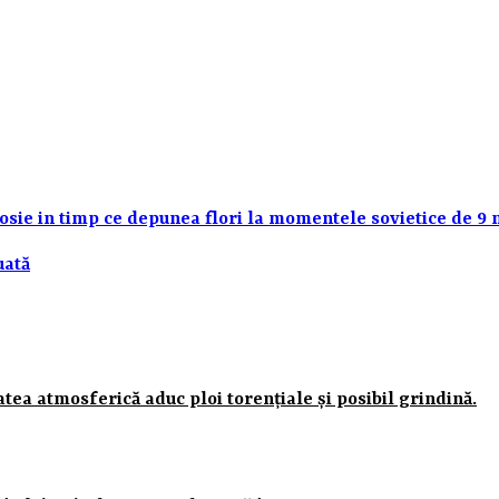
osie in timp ce depunea flori la momentele sovietice de 9 
uată
tea atmosferică aduc ploi torențiale și posibil grindină.