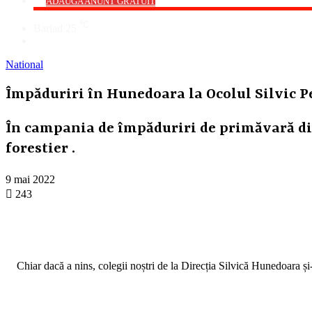
->
ADAUGA ANUNT GRATUIT
℃
Barlad
25
Cauta
National
Împăduriri în Hunedoara la Ocolul Silvic P
În campania de împăduriri de primăvară din
forestier .
9 mai 2022
243
Chiar dacă a nins, colegii noștri de la Direcția Silvică Hunedoara și-