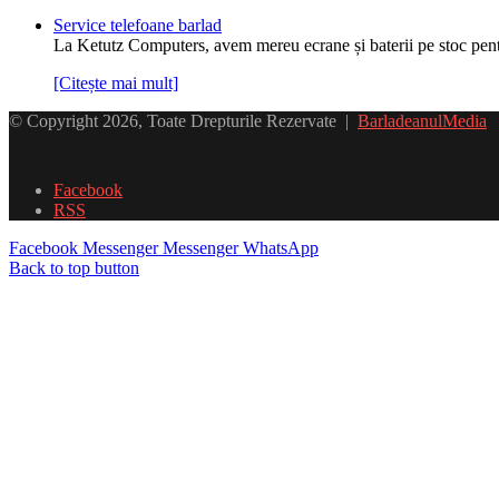
Service telefoane barlad
La Ketutz Computers, avem mereu ecrane și baterii pe stoc pe
[Citește mai mult]
© Copyright 2026, Toate Drepturile Rezervate |
BarladeanulMedia
Facebook
RSS
Facebook
Messenger
Messenger
WhatsApp
Back to top button