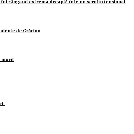
, înfrângând extrema dreaptă într-un scrutin tensionat
undente de Crăciun
 murit
rit