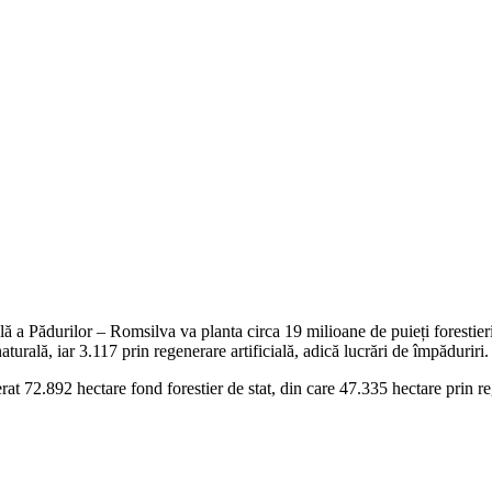
 Pădurilor – Romsilva va planta circa 19 milioane de puieți forestieri, 
aturală, iar 3.117 prin regenerare artificială, adică lucrări de împăduriri.
t 72.892 hectare fond forestier de stat, din care 47.335 hectare prin reg