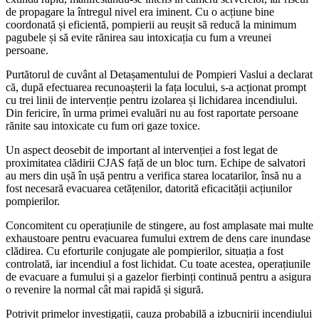
de propagare la întregul nivel era iminent. Cu o acțiune bine
coordonată și eficientă, pompierii au reușit să reducă la minimum
pagubele și să evite rănirea sau intoxicația cu fum a vreunei
persoane.
Purtătorul de cuvânt al Detașamentului de Pompieri Vaslui a declarat
că, după efectuarea recunoașterii la fața locului, s-a acționat prompt
cu trei linii de intervenție pentru izolarea și lichidarea incendiului.
Din fericire, în urma primei evaluări nu au fost raportate persoane
rănite sau intoxicate cu fum ori gaze toxice.
Un aspect deosebit de important al intervenției a fost legat de
proximitatea clădirii CJAS față de un bloc turn. Echipe de salvatori
au mers din ușă în ușă pentru a verifica starea locatarilor, însă nu a
fost necesară evacuarea cetățenilor, datorită eficacității acțiunilor
pompierilor.
Concomitent cu operațiunile de stingere, au fost amplasate mai multe
exhaustoare pentru evacuarea fumului extrem de dens care inundase
clădirea. Cu eforturile conjugate ale pompierilor, situația a fost
controlată, iar incendiul a fost lichidat. Cu toate acestea, operațiunile
de evacuare a fumului și a gazelor fierbinți continuă pentru a asigura
o revenire la normal cât mai rapidă și sigură.
Potrivit primelor investigații, cauza probabilă a izbucnirii incendiului