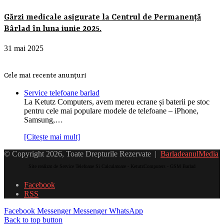
Gărzi medicale asigurate la Centrul de Permanență
Bârlad în luna iunie 2025.
31 mai 2025
Cele mai recente anunțuri
Service telefoane barlad
La Ketutz Computers, avem mereu ecrane și baterii pe stoc
pentru cele mai populare modele de telefoane – iPhone,
Samsung,…
[Citește mai mult]
© Copyright 2026, Toate Drepturile Rezervate |
BarladeanulMedia
Site realizat de Service Telefoane Si Calculatoare - KetutzComputers - GSM Barlad
Facebook
RSS
Facebook
Messenger
Messenger
WhatsApp
Back to top button