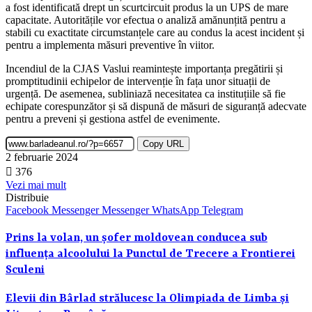
a fost identificată drept un scurtcircuit produs la un UPS de mare
capacitate. Autoritățile vor efectua o analiză amănunțită pentru a
stabili cu exactitate circumstanțele care au condus la acest incident și
pentru a implementa măsuri preventive în viitor.
Incendiul de la CJAS Vaslui reamintește importanța pregătirii și
promptitudinii echipelor de intervenție în fața unor situații de
urgență. De asemenea, subliniază necesitatea ca instituțiile să fie
echipate corespunzător și să dispună de măsuri de siguranță adecvate
pentru a preveni și gestiona astfel de evenimente.
Copy URL
2 februarie 2024
376
Vezi mai mult
Distribuie
Facebook
Messenger
Messenger
WhatsApp
Telegram
Prins la volan, un șofer moldovean conducea sub
influența alcoolului la Punctul de Trecere a Frontierei
Sculeni
Elevii din Bârlad strălucesc la Olimpiada de Limba și