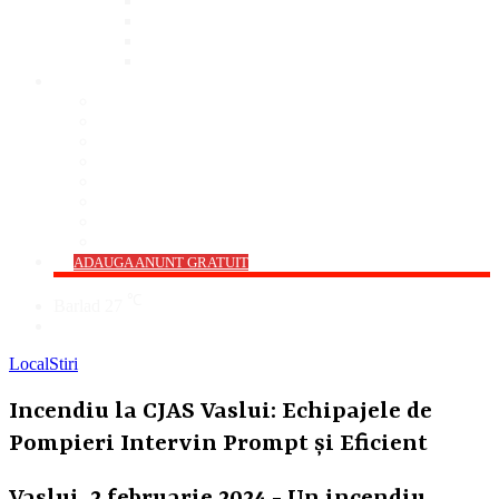
Bar
Pub
Pizzerie
Sali Evenimente
ANUNȚURI
Imobiliare
Agro și Industrie
Animale De Companie
Auto/Moto
Electronice
Locuri de Muncă
Servicii
Diverse
->
ADAUGA ANUNT GRATUIT
℃
Barlad
27
Cauta
Local
Stiri
Incendiu la CJAS Vaslui: Echipajele de
Pompieri Intervin Prompt și Eficient