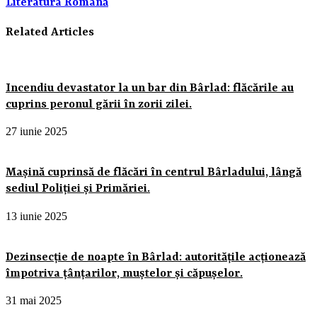
Literatura Română
Related Articles
Incendiu devastator la un bar din Bârlad: flăcările au
cuprins peronul gării în zorii zilei.
27 iunie 2025
Mașină cuprinsă de flăcări în centrul Bârladului, lângă
sediul Poliției și Primăriei.
13 iunie 2025
Dezinsecție de noapte în Bârlad: autoritățile acționează
împotriva țânțarilor, muștelor și căpușelor.
31 mai 2025