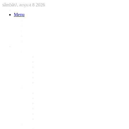
sâmbătă, august 8 2026
ACASA
STIRI
Menu
International
Sanatate
National
Administratie
Social
Local
AFACERI LOCALE
Magazine
Piese Auto
NonStop
Florărie
Haine
Electronice
Cofetarie
Servicii
Acte Auto/Asigurari
Cabinet Veterinar
Frizerie
Mobila La Comanda
Personalizari
Psiholog
Restaurante