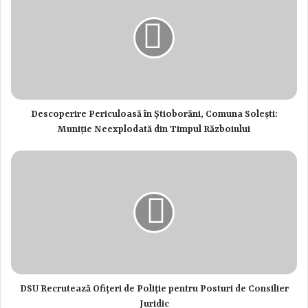
Descoperire Periculoasă în Știoborăni, Comuna Solești:
Muniție Neexplodată din Timpul Războiului
DSU Recrutează Ofițeri de Poliție pentru Posturi de Consilier
Juridic