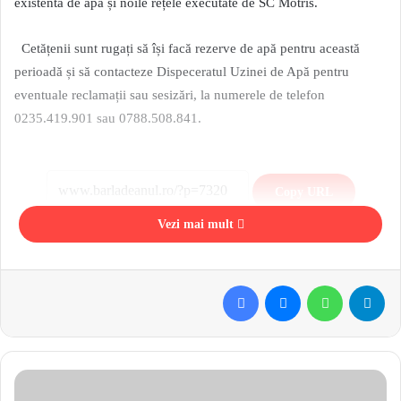
existentă de apă și noile rețele executate de SC Motris.
Cetățenii sunt rugați să își facă rezerve de apă pentru această
perioadă și să contacteze Dispeceratul Uzinei de Apă pentru
eventuale reclamații sau sesizări, la numerele de telefon
0235.419.901 sau 0788.508.841.
Copy URL
Vezi mai mult
Facebook
Messenger
WhatsApp
Telegram