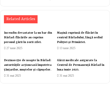
Related Articles
Incendiu devastator la un bar din
Mașină cuprinsă de flăcări în
Bârlad: flăcările au cuprins
centrul Bârladului, lângă sediul
peronul gării în zorii zilei.
Poliției și Primăriei.
27 iunie 2025
13 iunie 2025
Dezinsecție de noapte în Bârlad:
Gărzi medicale asigurate la
autoritățile acționează împotriva
Centrul de Permanență Bârlad în
țânțarilor, muștelor și căpușelor.
luna iunie 2025.
31 mai 2025
31 mai 2025