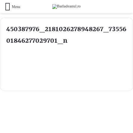
Menu
450387976_2181026278948267_73556
01846277029701_n