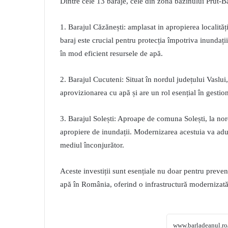
Dintre cele 13 baraje, cele din zona bazinului Prut-B
1. Barajul Căzănești: amplasat in apropierea localități
baraj este crucial pentru protecția împotriva inundații
în mod eficient resursele de apă.
2. Barajul Cucuteni: Situat în nordul județului Vaslui,
aprovizionarea cu apă și are un rol esențial în gestio
3. Barajul Solești: Aproape de comuna Solești, la nord
apropiere de inundații. Modernizarea acestuia va aduce
mediul înconjurător.
Aceste investiții sunt esențiale nu doar pentru preveni
apă în România, oferind o infrastructură modernizată 