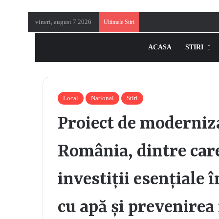
vineri, august 7 2026
Ultimele Stiri
ACASA
STIRI
Local
National
Stiri
Proiect de moderniza
România, dintre care
investiții esențiale 
cu apă și prevenirea