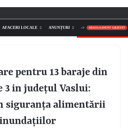
AFACERI LOCALE
ANUNȚURI
->
ADAUGA ANUNT GRATUIT
re pentru 13 baraje din
 3 in județul Vaslui:
în siguranța alimentării
 inundațiilor