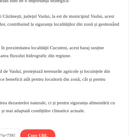
ârlad sunt de o importanță strategică:
i Căzănești, județul Vaslui, la est de municipiul Vaslui, acest
lor, contribuind la siguranța localităților din zonă și gestionând
 în proximitatea localității Cucuteni, acest baraj susține
narea fluxului hidrografic din regiune.
 de Vaslui, protejează terenurile agricole și locuințele din
 beneficii atât pentru locuitorii din zonă, cât și pentru
rea dezastrelor naturale, ci și pentru siguranța alimentării cu
și mai adaptată condițiilor climatice actuale.
Copy URL