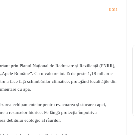
511
rtant prin Planul Național de Redresare și Reziliență (PNRR),
e „Apele Române”. Cu o valoare totală de peste 1,18 miliarde
tru a face față schimbărilor climatice, protejând localitățile din
limentare cu apă.
alizarea echipamentelor pentru evacuarea și stocarea apei,
re a resurselor hidrice. Pe lângă protecția împotriva
rea debitului ecologic al râurilor.