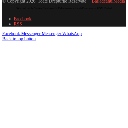
© Copyright 2026, Toate Drepturile Rezervate |
BarladeanulMedia
Site realizat de Service Telefoane Si Calculatoare - KetutzComputers - GSM Barlad
Facebook
RSS
Facebook
Messenger
Messenger
WhatsApp
Back to top button