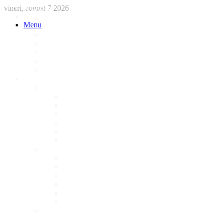
vineri, august 7 2026
ACASA
STIRI
Menu
International
Sanatate
National
Administratie
Social
Local
AFACERI LOCALE
Magazine
Piese Auto
NonStop
Florărie
Haine
Electronice
Cofetarie
Servicii
Acte Auto/Asigurari
Cabinet Veterinar
Frizerie
Mobila La Comanda
Personalizari
Psiholog
Restaurante