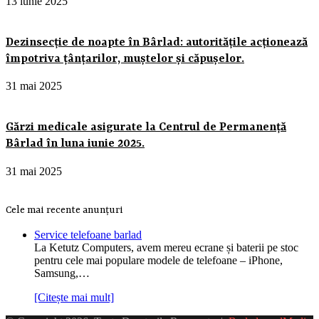
13 iunie 2025
Dezinsecție de noapte în Bârlad: autoritățile acționează
împotriva țânțarilor, muștelor și căpușelor.
31 mai 2025
Gărzi medicale asigurate la Centrul de Permanență
Bârlad în luna iunie 2025.
31 mai 2025
Cele mai recente anunțuri
Service telefoane barlad
La Ketutz Computers, avem mereu ecrane și baterii pe stoc
pentru cele mai populare modele de telefoane – iPhone,
Samsung,…
[Citește mai mult]