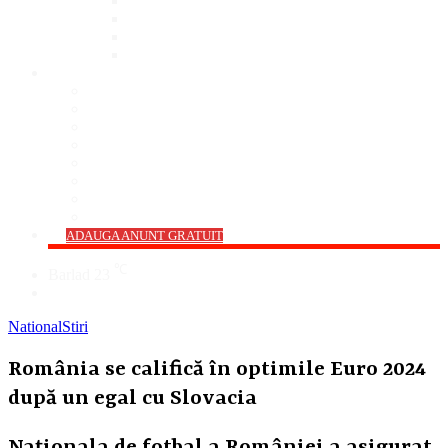
Bar
Pub
Pizzerie
Sali Evenimente
ANUNȚURI
Imobiliare
Agro și Industrie
Animale De Companie
Auto/Moto
Electronice
Locuri de Muncă
Servicii
Diverse
->
ADAUGA ANUNT GRATUIT
℃
Barlad
23
Cauta
National
Stiri
România se califică în optimile Euro 2024
după un egal cu Slovacia