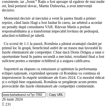
consistente, iar „Sonic” Rațiu a fost aproape să egaleze de mai multe
ori, însă portarul slovac, Martin Dubravka, a avut intervenții
decisive.
Momentul decisiv al meciului a venit în partea finală a primei
reprize, când Ianis Hagi a fost faultat în careu, iar arbitrul a acordat
un penalty după consultarea VAR. Răzvan Marin a preluat
responsabilitatea și a transformat impecabil lovitura de pedeapsă,
aducând echilibrul pe tabelă.
Cu scorul de 1-1 la pauză, România a păstrat avantajul clasării pe
primul loc în grupă, beneficiind astfel de un traseu mai favorabil în
fazele eliminatorii ale competiției. Chiar dacă Denis Drăguș a ratat o
oportunitate bună în partea secundă a meciului, rezultatul final a fost
suficient pentru a menține echilibrul și a asigura calificarea.
Suporterii au răspuns cu entuziasm și optimism la performanța
echipei naționale, exprimând speranțe că România va continua să
impresioneze în etapele următoare ale Euro 2024. Cu moralul ridicat
și o echipă bine organizată, România se pregătește acum pentru
provocările din fazele eliminatorii ale competiției continentale.
Copy URL
26 iunie 2024
231