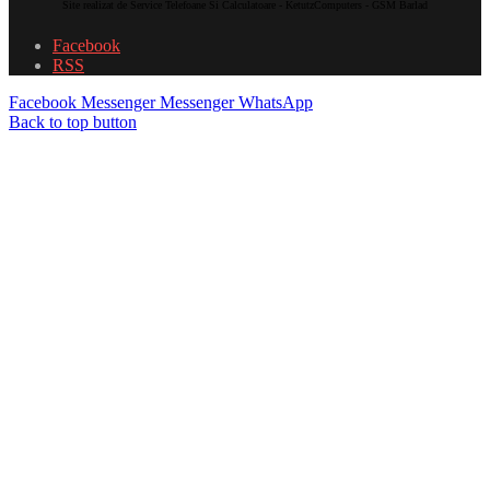
Site realizat de Service Telefoane Si Calculatoare - KetutzComputers - GSM Barlad
Facebook
RSS
Facebook
Messenger
Messenger
WhatsApp
Back to top button