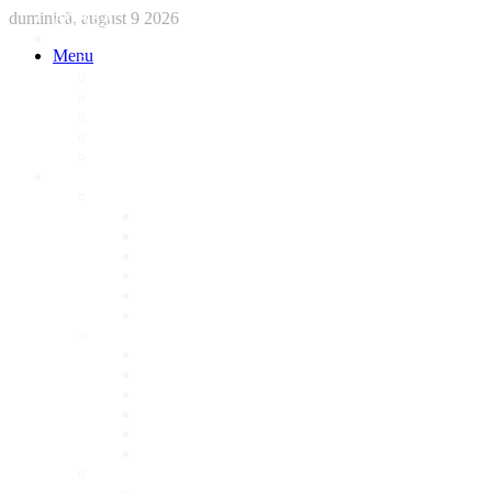
duminică, august 9 2026
ACASA
STIRI
Menu
International
Sanatate
National
Administratie
Social
Local
AFACERI LOCALE
Magazine
Piese Auto
NonStop
Florărie
Haine
Electronice
Cofetarie
Servicii
Acte Auto/Asigurari
Cabinet Veterinar
Frizerie
Mobila La Comanda
Personalizari
Psiholog
Restaurante