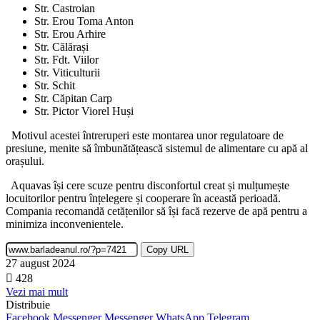
Str. Castroian
Str. Erou Toma Anton
Str. Erou Arhire
Str. Călărași
Str. Fdt. Viilor
Str. Viticulturii
Str. Schit
Str. Căpitan Carp
Str. Pictor Viorel Huși
Motivul acestei întreruperi este montarea unor regulatoare de
presiune, menite să îmbunătățească sistemul de alimentare cu apă al
orașului.
Aquavas își cere scuze pentru disconfortul creat și mulțumește
locuitorilor pentru înțelegere și cooperare în această perioadă.
Compania recomandă cetățenilor să își facă rezerve de apă pentru a
minimiza inconvenientele.
Copy URL
27 august 2024
428
Vezi mai mult
Distribuie
Facebook
Messenger
Messenger
WhatsApp
Telegram