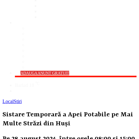
Bar
Pub
Pizzerie
Sali Evenimente
ANUNȚURI
Imobiliare
Agro și Industrie
Animale De Companie
Auto/Moto
Electronice
Locuri de Muncă
Servicii
Diverse
->
ADAUGA ANUNT GRATUIT
℃
Barlad
18
Cauta
Local
Stiri
Sistare Temporară a Apei Potabile pe Mai
Multe Străzi din Huși