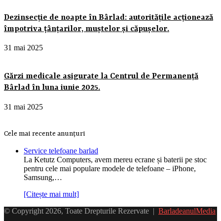
Dezinsecție de noapte în Bârlad: autoritățile acționează
împotriva țânțarilor, muștelor și căpușelor.
31 mai 2025
Gărzi medicale asigurate la Centrul de Permanență
Bârlad în luna iunie 2025.
31 mai 2025
Cele mai recente anunțuri
Service telefoane barlad
La Ketutz Computers, avem mereu ecrane și baterii pe stoc
pentru cele mai populare modele de telefoane – iPhone,
Samsung,…
[Citește mai mult]
© Copyright 2026, Toate Drepturile Rezervate |
BarladeanulMedia