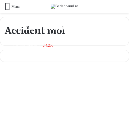
Menu
Ultimă Ora: Accident in zona
Accident mol
stației de carburant Mol grădina
4 decembrie 2022
4.256