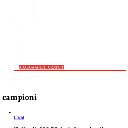
Bar
Pub
Pizzerie
Sali Evenimente
ANUNȚURI
Imobiliare
Agro și Industrie
Animale De Companie
Auto/Moto
Electronice
Locuri de Muncă
Servicii
Diverse
->
ADAUGA ANUNT GRATUIT
℃
Barlad
34
Cauta
campioni
Local