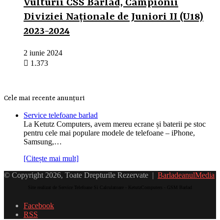
Vulturii CSS Bârlad, Campionii
Diviziei Naționale de Juniori II (U18)
2023-2024
2 iunie 2024
1.373
Cele mai recente anunțuri
Service telefoane barlad
La Ketutz Computers, avem mereu ecrane și baterii pe stoc
pentru cele mai populare modele de telefoane – iPhone,
Samsung,…
[Citește mai mult]
© Copyright 2026, Toate Drepturile Rezervate |
BarladeanulMedia
Site realizat de Service Telefoane Si Calculatoare - KetutzComputers - GSM Barlad
Facebook
RSS