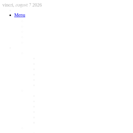
vineri, august 7 2026
ACASA
STIRI
Menu
International
Sanatate
National
Administratie
Social
Local
AFACERI LOCALE
Magazine
Piese Auto
NonStop
Florărie
Haine
Electronice
Cofetarie
Servicii
Acte Auto/Asigurari
Cabinet Veterinar
Frizerie
Mobila La Comanda
Personalizari
Psiholog
Restaurante