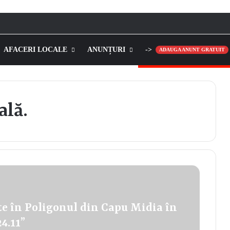
AFACERI LOCALE
ANUNȚURI
->
ADAUGA ANUNT GRATUIT
ală.
te în Poligonul din Capu Midia în
4.11”