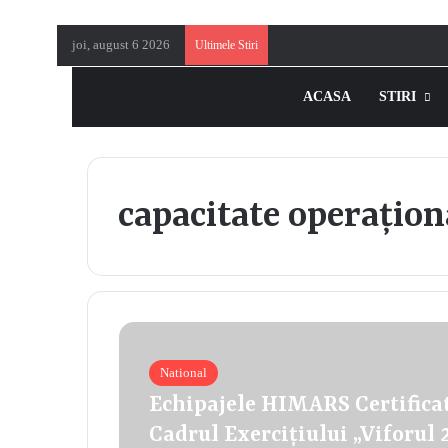
joi, august 6 2026
Ultimele Stiri
ACASA
STIRI
capacitate operațion
National
Echipajele HIMARS Certifica
Cadrul Exercițiului „Viforul 2