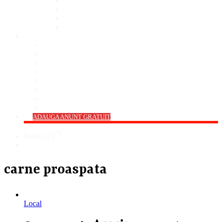
Bar
Pub
Pizzerie
Sali Evenimente
ANUNȚURI
Imobiliare
Agro și Industrie
Animale De Companie
Auto/Moto
Electronice
Locuri de Muncă
Servicii
Diverse
->
ADAUGA ANUNT GRATUIT
℃
Barlad
21
Cauta
carne proaspata
Local