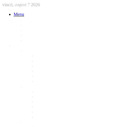
vineri, august 7 2026
ACASA
STIRI
Menu
International
Sanatate
National
Administratie
Social
Local
AFACERI LOCALE
Magazine
Piese Auto
NonStop
Florărie
Haine
Electronice
Cofetarie
Servicii
Acte Auto/Asigurari
Cabinet Veterinar
Frizerie
Mobila La Comanda
Personalizari
Psiholog
Restaurante