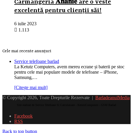
Carmangeria 𝐀𝐧𝐚𝐧𝐢𝐞 are o veste
excelentă pentru clienții săi!
6 iulie 2023
1.113
Cele mai recente anunțuri
Service telefoane barlad
La Ketutz Computers, avem mereu ecrane și baterii pe stoc
pentru cele mai populare modele de telefoane – iPhone,
Samsung,…
[Citește mai mult]
© Copyright 2026, Toate Drepturile Rezervate |
BarladeanulMedia
Site realizat de Service Telefoane Si Calculatoare - KetutzComputers - GSM Barlad
Facebook
RSS
Back to top button