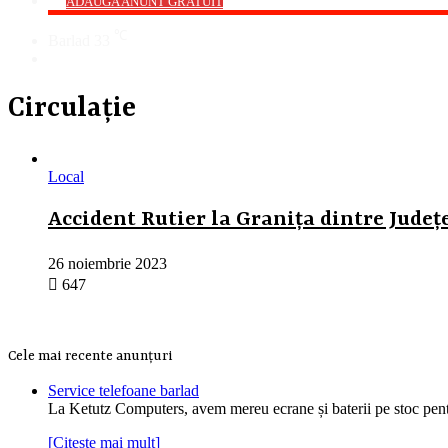
->
ADAUGA ANUNT GRATUIT
℃
Barlad
33
Cauta
Circulație
Local
Accident Rutier la Granița dintre Județe
26 noiembrie 2023
647
Cele mai recente anunțuri
Service telefoane barlad
La Ketutz Computers, avem mereu ecrane și baterii pe stoc pe
[Citește mai mult]