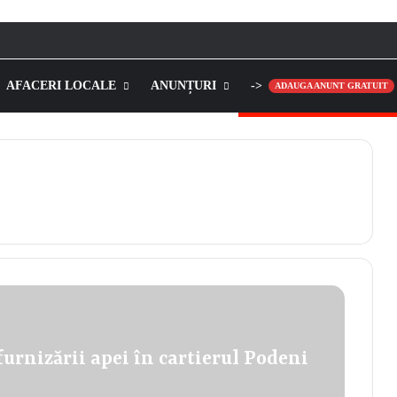
AFACERI LOCALE
ANUNȚURI
->
ADAUGA ANUNT GRATUIT
urnizării apei în cartierul Podeni