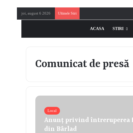
joi, august 6 2026
Ultimele Stiri
ACASA
STIRI
Comunicat de presă
Local
Anunț privind întreruperea f
din Bârlad