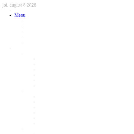
joi, august 6 2026
ACASA
STIRI
Menu
International
Sanatate
National
Administratie
Social
Local
AFACERI LOCALE
Magazine
Piese Auto
NonStop
Florărie
Haine
Electronice
Cofetarie
Servicii
Acte Auto/Asigurari
Cabinet Veterinar
Frizerie
Mobila La Comanda
Personalizari
Psiholog
Restaurante