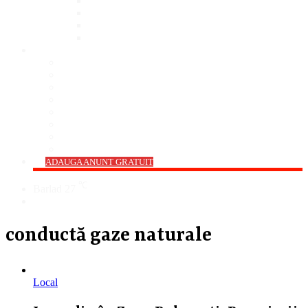
Bar
Pub
Pizzerie
Sali Evenimente
ANUNȚURI
Imobiliare
Agro și Industrie
Animale De Companie
Auto/Moto
Electronice
Locuri de Muncă
Servicii
Diverse
->
ADAUGA ANUNT GRATUIT
℃
Barlad
27
Cauta
conductă gaze naturale
Local