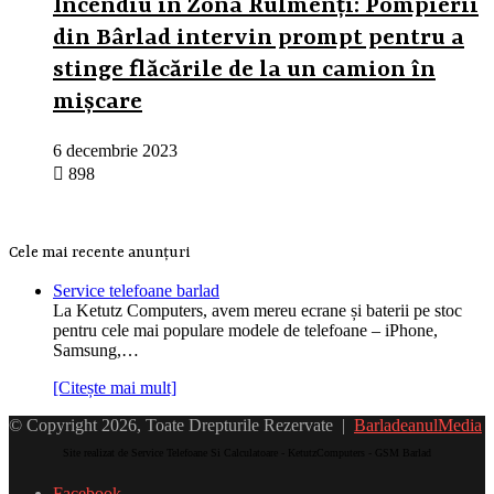
Incendiu în Zona Rulmenți: Pompierii
din Bârlad intervin prompt pentru a
stinge flăcările de la un camion în
mișcare
6 decembrie 2023
898
Cele mai recente anunțuri
Service telefoane barlad
La Ketutz Computers, avem mereu ecrane și baterii pe stoc
pentru cele mai populare modele de telefoane – iPhone,
Samsung,…
[Citește mai mult]
© Copyright 2026, Toate Drepturile Rezervate |
BarladeanulMedia
Site realizat de Service Telefoane Si Calculatoare - KetutzComputers - GSM Barlad
Facebook