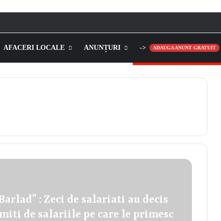
AFACERI LOCALE
ANUNȚURI
->
ADAUGA ANUNT GRATUIT
arlad” : Zeci de salariati au decis
ti de salariile pe care le primesc