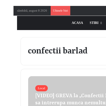
sâmbătă, august 8 2026
Ultimele Stiri
ACASA
STIRI
confectii barlad
Local
[VIDEO] GREVA la „Confectii B
sa intrerupa munca nemultumi