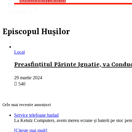
->
ADAUGA ANUNT GRATUIT
℃
Barlad
24
Cauta
Episcopul Hușilor
Local
Preasfințitul Părinte Ignatie, va Condu
29 martie 2024
540
Cele mai recente anunțuri
Service telefoane barlad
La Ketutz Computers, avem mereu ecrane și baterii pe stoc pe
[Citește mai mult]