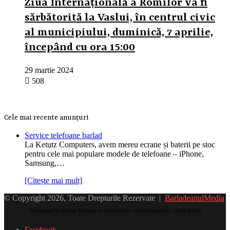
Ziua Internațională a Romilor va fi
sărbătorită la Vaslui, în centrul civic
al municipiului, duminică, 7 aprilie,
începând cu ora 15:00
29 martie 2024
508
Cele mai recente anunțuri
Service telefoane barlad
La Ketutz Computers, avem mereu ecrane și baterii pe stoc
pentru cele mai populare modele de telefoane – iPhone,
Samsung,…
[Citește mai mult]
© Copyright 2026, Toate Drepturile Rezervate |
BarladeanulMedia
Site realizat de Service Telefoane Si Calculatoare - KetutzComputers - GSM Barlad
Facebook