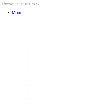
sâmbătă, august 8 2026
ACASA
STIRI
Menu
International
Sanatate
National
Administratie
Social
Local
AFACERI LOCALE
Magazine
Piese Auto
NonStop
Florărie
Haine
Electronice
Cofetarie
Servicii
Acte Auto/Asigurari
Cabinet Veterinar
Frizerie
Mobila La Comanda
Personalizari
Psiholog
Restaurante