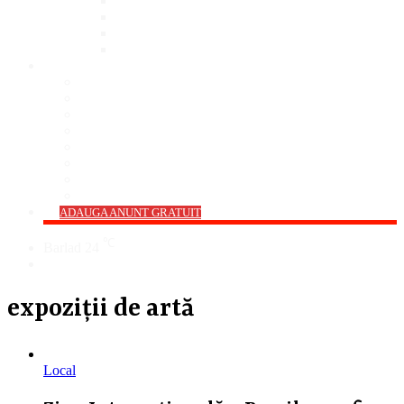
Bar
Pub
Pizzerie
Sali Evenimente
ANUNȚURI
Imobiliare
Agro și Industrie
Animale De Companie
Auto/Moto
Electronice
Locuri de Muncă
Servicii
Diverse
->
ADAUGA ANUNT GRATUIT
℃
Barlad
24
Cauta
expoziții de artă
Local