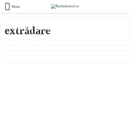
Menu
Bărbat căutat pentru furt, depistat
extrădare
de jandarmi la Vaslui
27 iunie 2024
431