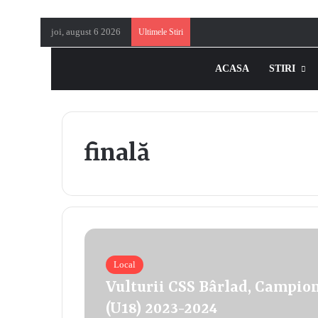
joi, august 6 2026
Ultimele Stiri
ACASA
STIRI
finală
Local
Vulturii CSS Bârlad, Campioni
(U18) 2023-2024