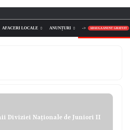
AFACERI LOCALE
ANUNȚURI
->
ADAUGA ANUNT GRATUIT
i Diviziei Naționale de Juniori II