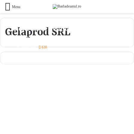
Menu
Noi Puncte de Încasare pentru
Gelaprod SRL
Taxe și Impozite Locale în Bârlad
27 iunie 2024
630