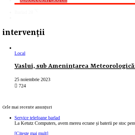
->
ADAUGA ANUNT GRATUIT
℃
Barlad
28
Cauta
intervenții
Local
Vaslui, sub Amenințarea Meteorologică: 
25 noiembrie 2023
724
Cele mai recente anunțuri
Service telefoane barlad
La Ketutz Computers, avem mereu ecrane și baterii pe stoc pe
[Citește mai mult]