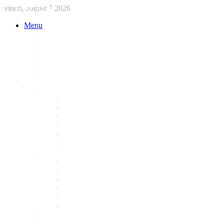
vineri, august 7 2026
ACASA
STIRI
Menu
International
Sanatate
National
Administratie
Social
Local
AFACERI LOCALE
Magazine
Piese Auto
NonStop
Florărie
Haine
Electronice
Cofetarie
Servicii
Acte Auto/Asigurari
Cabinet Veterinar
Frizerie
Mobila La Comanda
Personalizari
Psiholog
Restaurante