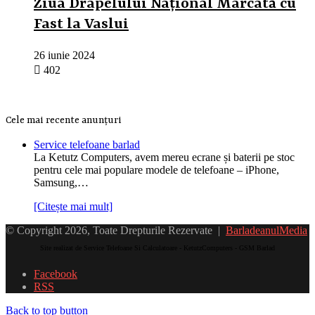
Ziua Drapelului Național Marcată cu
Fast la Vaslui
26 iunie 2024
402
Cele mai recente anunțuri
Service telefoane barlad
La Ketutz Computers, avem mereu ecrane și baterii pe stoc
pentru cele mai populare modele de telefoane – iPhone,
Samsung,…
[Citește mai mult]
© Copyright 2026, Toate Drepturile Rezervate |
BarladeanulMedia
Site realizat de Service Telefoane Si Calculatoare - KetutzComputers - GSM Barlad
Facebook
RSS
Back to top button