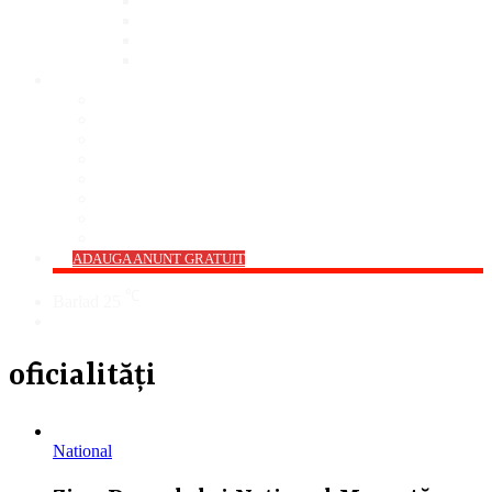
Bar
Pub
Pizzerie
Sali Evenimente
ANUNȚURI
Imobiliare
Agro și Industrie
Animale De Companie
Auto/Moto
Electronice
Locuri de Muncă
Servicii
Diverse
->
ADAUGA ANUNT GRATUIT
℃
Barlad
25
Cauta
oficialități
National