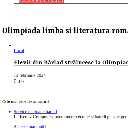
->
ADAUGA ANUNT GRATUIT
℃
Barlad
29
Cauta
Olimpiada limba si literatura ro
Local
Elevii din Bârlad strălucesc la Olimpi
13 februarie 2024
377
Cele mai recente anunțuri
Service telefoane barlad
La Ketutz Computers, avem mereu ecrane și baterii pe stoc pe
[Citește mai mult]