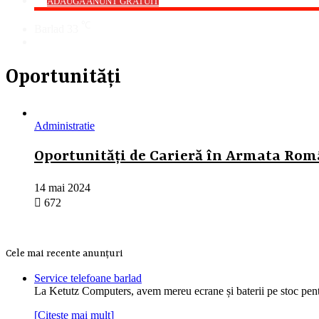
->
ADAUGA ANUNT GRATUIT
℃
Barlad
33
Cauta
Oportunități
Administratie
Oportunități de Carieră în Armata Româ
14 mai 2024
672
Cele mai recente anunțuri
Service telefoane barlad
La Ketutz Computers, avem mereu ecrane și baterii pe stoc pe
[Citește mai mult]