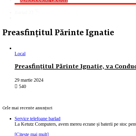
->
ADAUGA ANUNT GRATUIT
℃
Barlad
33
Cauta
Preasfințitul Părinte Ignatie
Local
Preasfințitul Părinte Ignatie, va Condu
29 martie 2024
540
Cele mai recente anunțuri
Service telefoane barlad
La Ketutz Computers, avem mereu ecrane și baterii pe stoc pe
[Citește mai mult]