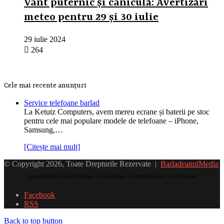
Vânt puternic și caniculă: Avertizări
meteo pentru 29 și 30 iulie
29 iulie 2024
264
Cele mai recente anunțuri
Service telefoane barlad
La Ketutz Computers, avem mereu ecrane și baterii pe stoc
pentru cele mai populare modele de telefoane – iPhone,
Samsung,…
[Citește mai mult]
© Copyright 2026, Toate Drepturile Rezervate |
BarladeanulMedia
Site realizat de Service Telefoane Si Calculatoare - KetutzComputers - GSM Barlad
Facebook
RSS
Back to top button