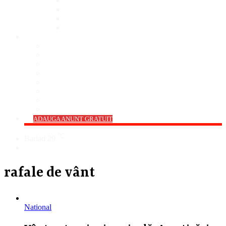
Bar
Pub
Pizzerie
Sali Evenimente
ANUNȚURI
Imobiliare
Agro și Industrie
Animale De Companie
Auto/Moto
Electronice
Locuri de Muncă
Servicii
Diverse
->
ADAUGA ANUNT GRATUIT
℃
Barlad
29
Cauta
rafale de vânt
National