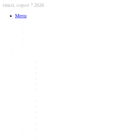
vineri, august 7 2026
ACASA
STIRI
Menu
International
Sanatate
National
Administratie
Social
Local
AFACERI LOCALE
Magazine
Piese Auto
NonStop
Florărie
Haine
Electronice
Cofetarie
Servicii
Acte Auto/Asigurari
Cabinet Veterinar
Frizerie
Mobila La Comanda
Personalizari
Psiholog
Restaurante