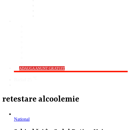
Bar
Pub
Pizzerie
Sali Evenimente
ANUNȚURI
Imobiliare
Agro și Industrie
Animale De Companie
Auto/Moto
Electronice
Locuri de Muncă
Servicii
Diverse
->
ADAUGA ANUNT GRATUIT
℃
Barlad
25
Cauta
retestare alcoolemie
National