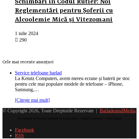
Schimbări în Codul Rutier: Noi
Reglementări pentru Șoferii cu
Alcoolemie Mică și Vitezomani
1 iulie 2024
290
Cele mai recente anunțuri
Service telefoane barlad
La Ketutz Computers, avem mereu ecrane și baterii pe stoc
pentru cele mai populare modele de telefoane – iPhone,
Samsung,…
[Citește mai mult]
© Copyright 2026, Toate Drepturile Rezervate |
BarladeanulMedia
Site realizat de Service Telefoane Si Calculatoare - KetutzComputers - GSM Barlad
Facebook
RSS