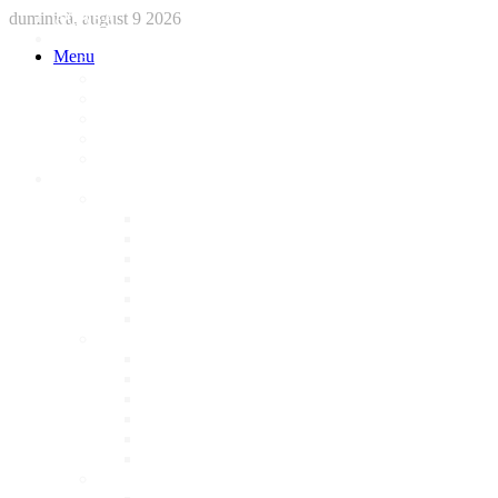
duminică, august 9 2026
ACASA
STIRI
Menu
International
Sanatate
National
Administratie
Social
Local
AFACERI LOCALE
Magazine
Piese Auto
NonStop
Florărie
Haine
Electronice
Cofetarie
Servicii
Acte Auto/Asigurari
Cabinet Veterinar
Frizerie
Mobila La Comanda
Personalizari
Psiholog
Restaurante