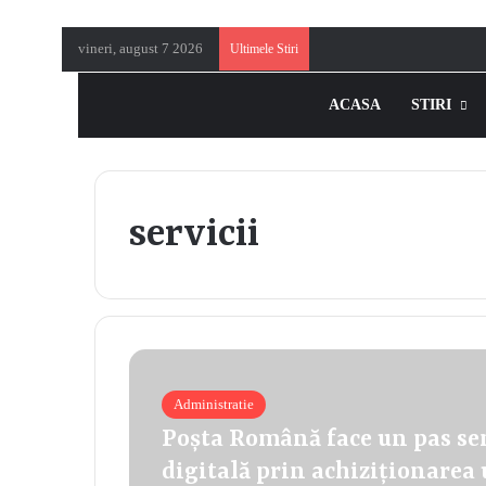
vineri, august 7 2026
Ultimele Stiri
ACASA
STIRI
servicii
Administratie
Poşta Română face un pas se
digitală prin achiziţionarea