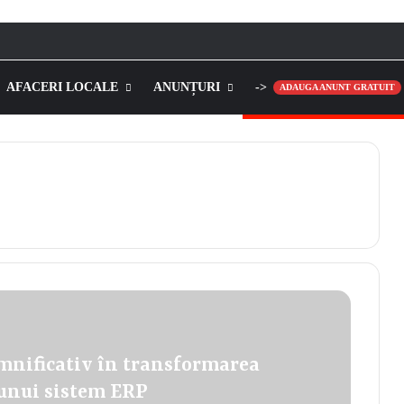
AFACERI LOCALE
ANUNȚURI
->
ADAUGA ANUNT GRATUIT
mnificativ în transformarea
 unui sistem ERP