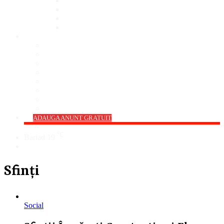
Bar
Pub
Pizzerie
Sali Evenimente
ANUNȚURI
Imobiliare
Agro și Industrie
Animale De Companie
Auto/Moto
Electronice
Locuri de Muncă
Servicii
Diverse
->
ADAUGA ANUNT GRATUIT
℃
Barlad
19
Cauta
Sfinți
Social