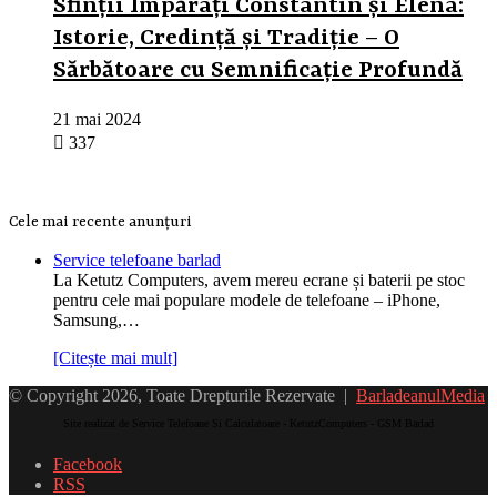
Sfinții Împărați Constantin și Elena:
Istorie, Credință și Tradiție – O
Sărbătoare cu Semnificație Profundă
21 mai 2024
337
Cele mai recente anunțuri
Service telefoane barlad
La Ketutz Computers, avem mereu ecrane și baterii pe stoc
pentru cele mai populare modele de telefoane – iPhone,
Samsung,…
[Citește mai mult]
© Copyright 2026, Toate Drepturile Rezervate |
BarladeanulMedia
Site realizat de Service Telefoane Si Calculatoare - KetutzComputers - GSM Barlad
Facebook
RSS