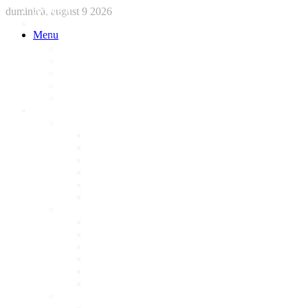
duminică, august 9 2026
ACASA
STIRI
Menu
International
Sanatate
National
Administratie
Social
Local
AFACERI LOCALE
Magazine
Piese Auto
NonStop
Florărie
Haine
Electronice
Cofetarie
Servicii
Acte Auto/Asigurari
Cabinet Veterinar
Frizerie
Mobila La Comanda
Personalizari
Psiholog
Restaurante