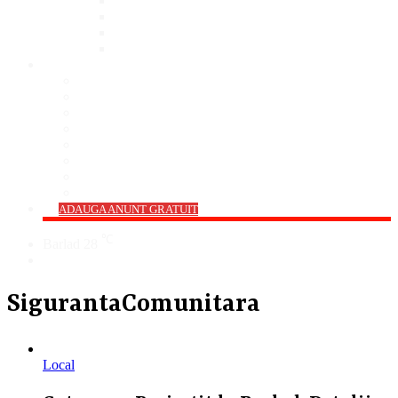
Bar
Pub
Pizzerie
Sali Evenimente
ANUNȚURI
Imobiliare
Agro și Industrie
Animale De Companie
Auto/Moto
Electronice
Locuri de Muncă
Servicii
Diverse
->
ADAUGA ANUNT GRATUIT
℃
Barlad
28
Cauta
SigurantaComunitara
Local