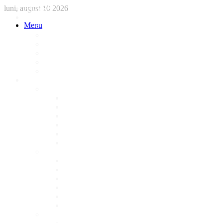
luni, august 10 2026
ACASA
STIRI
Menu
International
Sanatate
National
Administratie
Social
Local
AFACERI LOCALE
Magazine
Piese Auto
NonStop
Florărie
Haine
Electronice
Cofetarie
Servicii
Acte Auto/Asigurari
Cabinet Veterinar
Frizerie
Mobila La Comanda
Personalizari
Psiholog
Restaurante