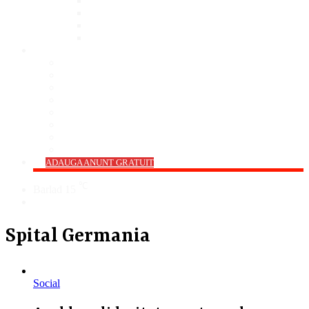
Bar
Pub
Pizzerie
Sali Evenimente
ANUNȚURI
Imobiliare
Agro și Industrie
Animale De Companie
Auto/Moto
Electronice
Locuri de Muncă
Servicii
Diverse
->
ADAUGA ANUNT GRATUIT
℃
Barlad
15
Cauta
Spital Germania
Social