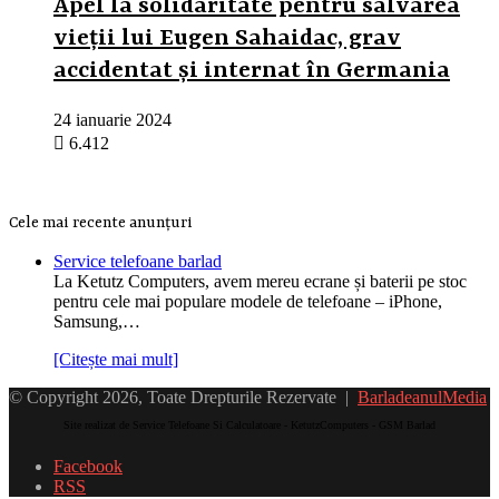
Apel la solidaritate pentru salvarea
vieții lui Eugen Sahaidac, grav
accidentat și internat în Germania
24 ianuarie 2024
6.412
Cele mai recente anunțuri
Service telefoane barlad
La Ketutz Computers, avem mereu ecrane și baterii pe stoc
pentru cele mai populare modele de telefoane – iPhone,
Samsung,…
[Citește mai mult]
© Copyright 2026, Toate Drepturile Rezervate |
BarladeanulMedia
Site realizat de Service Telefoane Si Calculatoare - KetutzComputers - GSM Barlad
Facebook
RSS