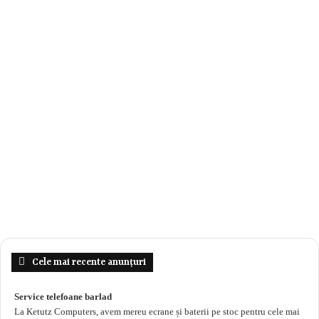
comedie modernă care abordează subiecte actuale.
Cele mai recente anunțuri
* Sâmbătă, 26 octombrie, ora 18:30, pe scena TVIPOPA: Vom
Service telefoane barlad
putea urmări o reprezentație a piesei „Fazanul” de Georges
La Ketutz Computers, avem mereu ecrane și baterii pe stoc pentru cele mai