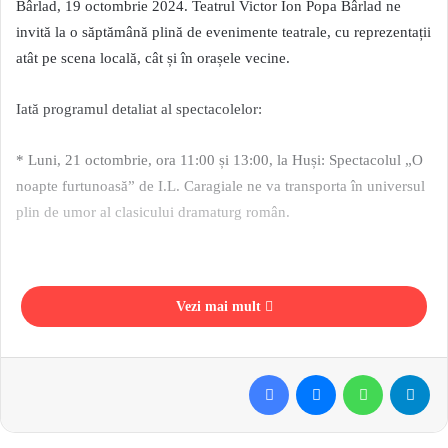
Bârlad, 19 octombrie 2024. Teatrul Victor Ion Popa Bârlad ne
invită la o săptămână plină de evenimente teatrale, cu reprezentații
atât pe scena locală, cât și în orașele vecine.
Iată programul detaliat al spectacolelor:
* Luni, 21 octombrie, ora 11:00 și 13:00, la Huși: Spectacolul „O
noapte furtunoasă” de I.L. Caragiale ne va transporta în universul
plin de umor al clasicului dramaturg român.
Vezi mai mult
* Marți, 22 octombrie, ora 11:30, la Tecuci: Piesa „Loto Parastas”
de Laurențiu Lungu ne va oferi o satiră socială savuroasă.
Facebook
Messenger
WhatsApp
Telegram
* Miercuri, 23 octombrie, ora 10:00, pe scena TVIPOPA: Cel mai