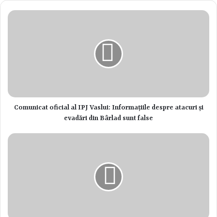
mic public este invitat la spectacolul „Povestea porcului” după Ion
Creangă, o adaptare care cu siguranță îi va încânta pe cei mici.
Comunicat oficial al IPJ Vaslui: Informațiile despre atacuri și
evadări din Bârlad sunt false
* Joi, 24 octombrie, ora 18:30, pe scena TVIPOPA: Comedia