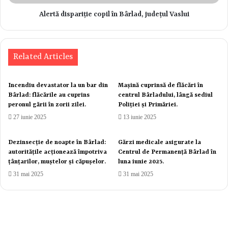
„Conu Leonida față cu reacțiunea” de I.L. Caragiale va aduce
Alertă dispariție copil în Bârlad, județul Vaslui
râsul pe buzele spectatorilor.
Related Articles
Incendiu devastator la un bar din
Mașină cuprinsă de flăcări în
Bârlad: flăcările au cuprins
centrul Bârladului, lângă sediul
peronul gării în zorii zilei.
Poliției și Primăriei.
27 iunie 2025
13 iunie 2025
Dezinsecție de noapte în Bârlad:
Gărzi medicale asigurate la
autoritățile acționează împotriva
Centrul de Permanență Bârlad în
țânțarilor, muștelor și căpușelor.
luna iunie 2025.
31 mai 2025
31 mai 2025
* Vineri, 25 octombrie, ora 18:30, pe scena TVIPOPA: Teatrul
Municipal Bacovia din Bacău ne aduce spectacolul „Diet”, o