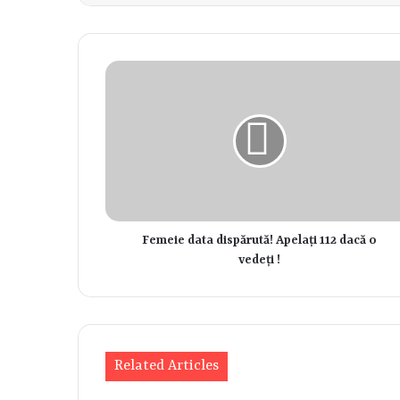
Femeie data dispărută! Apelați 112 dacă o
vedeți !
Related Articles