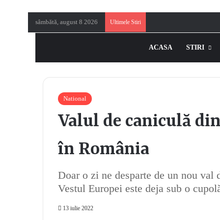
sâmbătă, august 8 2026
Ultimele Stiri
ACASA
STIRI
National
Valul de caniculă d
în România
Doar o zi ne desparte de un nou val 
Vestul Europei este deja sub o cupolă
13 iulie 2022
11967481 - thermometer in the sky, the heat