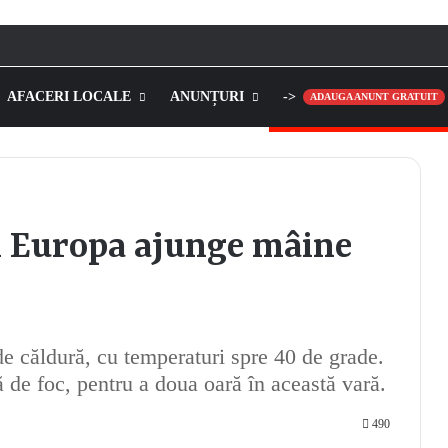
AFACERI LOCALE
ANUNȚURI
->
ADAUGA ANUNT GRATUIT
in Europa ajunge mâine
de căldură, cu temperaturi spre 40 de grade.
 de foc, pentru a doua oară în această vară.
490