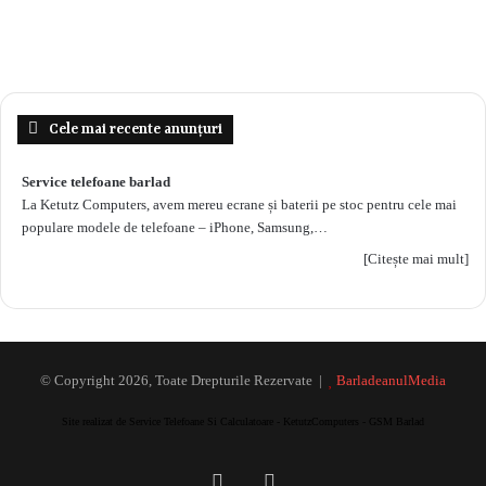
Cele mai recente anunțuri
Service telefoane barlad
La Ketutz Computers, avem mereu ecrane și baterii pe stoc pentru cele mai
populare modele de telefoane – iPhone, Samsung,…
[Citește mai mult]
© Copyright 2026, Toate Drepturile Rezervate |
BarladeanulMedia
Site realizat de Service Telefoane Si Calculatoare - KetutzComputers - GSM Barlad
Facebook
RSS