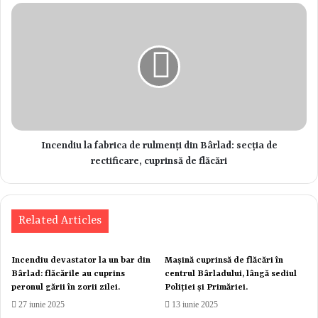
Incendiu la fabrica de rulmenți din Bârlad: secția de
rectificare, cuprinsă de flăcări
Related Articles
Incendiu devastator la un bar din
Mașină cuprinsă de flăcări în
Bârlad: flăcările au cuprins
centrul Bârladului, lângă sediul
peronul gării în zorii zilei.
Poliției și Primăriei.
27 iunie 2025
13 iunie 2025