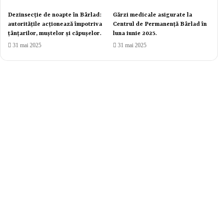
Dezinsecție de noapte în Bârlad:
Gărzi medicale asigurate la
autoritățile acționează împotriva
Centrul de Permanență Bârlad în
țânțarilor, muștelor și căpușelor.
luna iunie 2025.
31 mai 2025
31 mai 2025