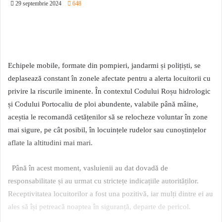
29 septembrie 2024
648
Echipele mobile, formate din pompieri, jandarmi și polițiști, se
deplasează constant în zonele afectate pentru a alerta locuitorii cu
privire la riscurile iminente. În contextul Codului Roșu hidrologic
și Codului Portocaliu de ploi abundente, valabile până mâine,
aceștia le recomandă cetățenilor să se relocheze voluntar în zone
mai sigure, pe cât posibil, în locuințele rudelor sau cunoștințelor
aflate la altitudini mai mari.
Până în acest moment, vasluienii au dat dovadă de
responsabilitate și au urmat cu strictețe indicațiile autorităților.
Receptivitatea locuitorilor a fost una pozitivă, iar mulți dintre ei au
ales să își petreacă noaptea în siguranță, departe de pericol.