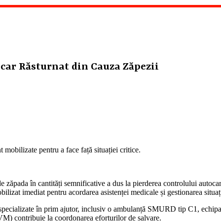
tocar Răsturnat din Cauza Zăpezii
mobilizate pentru a face față situației critice.
zăpada în cantități semnificative a dus la pierderea controlului autocaru
bilizat imediat pentru acordarea asistenței medicale și gestionarea situaț
ecializate în prim ajutor, inclusiv o ambulanță SMURD tip C1, echipată
VM) contribuie la coordonarea eforturilor de salvare.