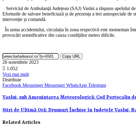
Serviciul de Ambulanță Județean (SAJ) Vaslui a răspuns apelului de ur
Eforturile de salvare beneficiază și de prezența a trei autospeciale de
intervenție și comandă.
În urma accidentului, circulația în zona respectivă este momentan întrer
provocări semnificative din cauza condițiilor meteo dificile.
Copy URL
26 noiembrie 2023
1.052
Vezi mai mult
Distribuie
Facebook
Messenger
Messenger
WhatsApp
Telegram
Vaslui, sub Amenințarea Meteorologică: Cod Portocaliu de
Știri de Ultimă Oră: Drumuri Închise în Județele Vaslui, B
Related Articles