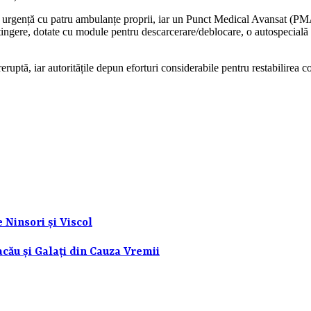
gență cu patru ambulanțe proprii, iar un Punct Medical Avansat (PMA) a
 stingere, dotate cu module pentru descarcerare/deblocare, o autospecială
uptă, iar autoritățile depun eforturi considerabile pentru restabilirea co
 Ninsori și Viscol
acău și Galați din Cauza Vremii