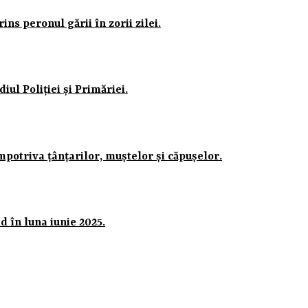
ns peronul gării în zorii zilei.
iul Poliției și Primăriei.
mpotriva țânțarilor, muștelor și căpușelor.
 în luna iunie 2025.