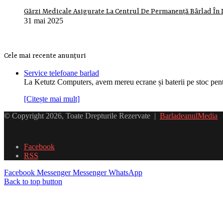
Gărzi Medicale Asigurate La Centrul De Permanență Bârlad În 
31 mai 2025
Cele mai recente anunțuri
Service telefoane barlad
La Ketutz Computers, avem mereu ecrane și baterii pe stoc pe
[Citește mai mult]
© Copyright 2026, Toate Drepturile Rezervate |
BarladeanulMedia
Facebook
RSS
Facebook
Messenger
Messenger
WhatsApp
Back to top button