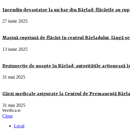
Incendiu devastator la un bar din Bârlad: flăcările au cupri
27 iunie 2025
Mașină cuprinsă de flăcări în centrul Bârladului, lângă sed
13 iunie 2025
Dezinsecție de noapte în Bârlad: autoritățile acționează î
31 mai 2025
Gărzi medicale asigurate la Centrul de Permanență Bârlad
31 mai 2025
Verifica si
Close
Local