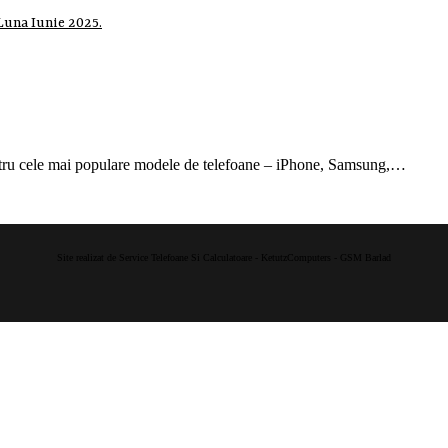
Luna Iunie 2025.
ntru cele mai populare modele de telefoane – iPhone, Samsung,…
Site realizat de Service Telefoane Si Calculatoare - KetutzComputers - GSM Barlad