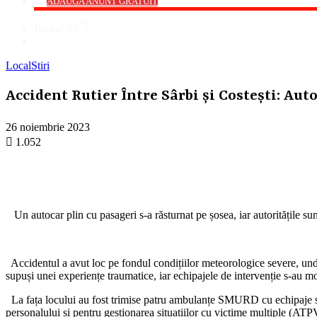
->
ADAUGA ANUNT GRATUIT
℃
Barlad
25
Cauta
Local
Stiri
Accident Rutier Între Sârbi și Costești: Au
26 noiembrie 2023
1.052
Un autocar plin cu pasageri s-a răsturnat pe șosea, iar autoritățile sunt 
Accidentul a avut loc pe fondul condițiilor meteorologice severe, unde 
supuși unei experiențe traumatice, iar echipajele de intervenție s-au mo
La fața locului au fost trimise patru ambulanțe SMURD cu echipaje sp
personalului și pentru gestionarea situațiilor cu victime multiple (ATP