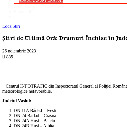
->
ADAUGA ANUNT GRATUIT
℃
Barlad
24
Cauta
Local
Stiri
Știri de Ultimă Oră: Drumuri Închise în Jud
26 noiembrie 2023
885
Centrul INFOTRAFIC din Inspectoratul General al Poliției Române a em
meteorologice nefavorabile.
Județul Vaslui:
DN 11A Bârlad – Ivești
DN 24 Bârlad – Crasna
DN 24A Huși – Balciu
DN 24B Huși – Albița