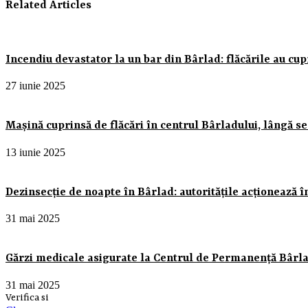
Related Articles
Incendiu devastator la un bar din Bârlad: flăcările au cupri
27 iunie 2025
Mașină cuprinsă de flăcări în centrul Bârladului, lângă sed
13 iunie 2025
Dezinsecție de noapte în Bârlad: autoritățile acționează î
31 mai 2025
Gărzi medicale asigurate la Centrul de Permanență Bârlad
31 mai 2025
Verifica si