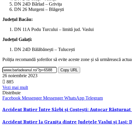
DN 24D Bârlad – Grivița
DN 26 Murgeni – Blăgești
Județul Bacău:
DN 11A Podu Turcului – limită jud. Vaslui
Județul Galați:
DN 24D Bălăbănești – Tulucești
Poliția recomandă șoferilor să evite aceste zone și să urmărească actua
Copy URL
26 noiembrie 2023
885
Vezi mai mult
Distribuie
Facebook
Messenger
Messenger
WhatsApp
Telegram
Accident Rutier Între Sârbi și Costești: Autocar Răsturnat
Accident Rutier la Granița dintre Județele Vaslui și Iași: