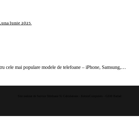
Luna Iunie 2025.
ntru cele mai populare modele de telefoane – iPhone, Samsung,…
Site realizat de Service Telefoane Si Calculatoare - KetutzComputers - GSM Barlad