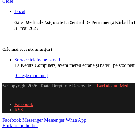
Close
Local
Gărzi Medicale Asigurate La Centrul De Permanență Bârlad În 
31 mai 2025
Cele mai recente anunțuri
Service telefoane barlad
La Ketutz Computers, avem mereu ecrane și baterii pe stoc pe
[Citește mai mult]
© Copyright 2026, Toate Drepturile Rezervate |
BarladeanulMedia
Facebook
RSS
Facebook
Messenger
Messenger
WhatsApp
Back to top button