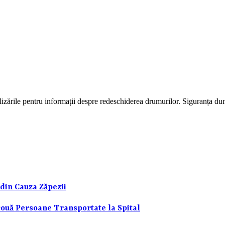
lizările pentru informații despre redeschiderea drumurilor. Siguranța du
 din Cauza Zăpezii
 Două Persoane Transportate la Spital