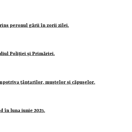
ns peronul gării în zorii zilei.
iul Poliției și Primăriei.
mpotriva țânțarilor, muștelor și căpușelor.
 în luna iunie 2025.