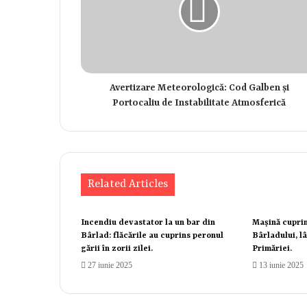
Avertizare Meteorologică: Cod Galben și
Portocaliu de Instabilitate Atmosferică
Related Articles
Incendiu devastator la un bar din
Mașină cuprin
Bârlad: flăcările au cuprins peronul
Bârladului, lâ
gării în zorii zilei.
Primăriei.
27 iunie 2025
13 iunie 2025