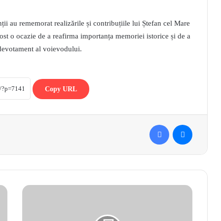
ții au rememorat realizările și contribuțiile lui Ștefan cel Mare
fost o ocazie de a reafirma importanța memoriei istorice și de a
i devotament al voievodului.
Copy URL
Facebook
Messenger