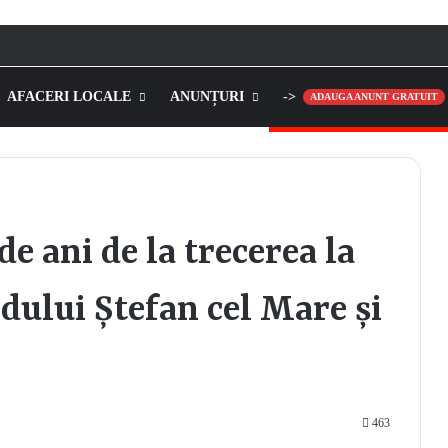
AFACERI LOCALE
ANUNȚURI
->
ADAUGA ANUNT GRATUIT
 ani de la trecerea la
odului Ștefan cel Mare și
463