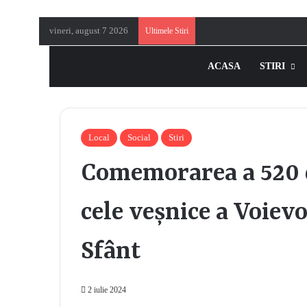
vineri, august 7 2026
Ultimele Stiri
ACASA
STIRI
Local
Social
Stiri
Comemorarea a 520 de
cele veșnice a Voiev
Sfânt
2 iulie 2024