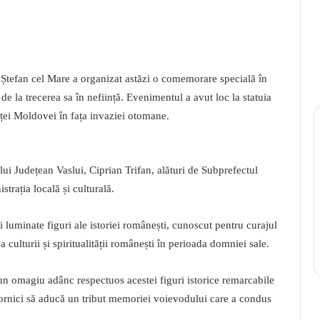
 Ștefan cel Mare a organizat astăzi o comemorare specială în
 la trecerea sa în neființă. Evenimentul a avut loc la statuia
nței Moldovei în fața invaziei otomane.
ui Județean Vaslui, Ciprian Trifan, alături de Subprefectul
trația locală și culturală.
luminate figuri ale istoriei românești, cunoscut pentru curajul
 culturii și spiritualității românești în perioada domniei sale.
 omagiu adânc respectuos acestei figuri istorice remarcabile
ti, dornici să aducă un tribut memoriei voievodului care a condus