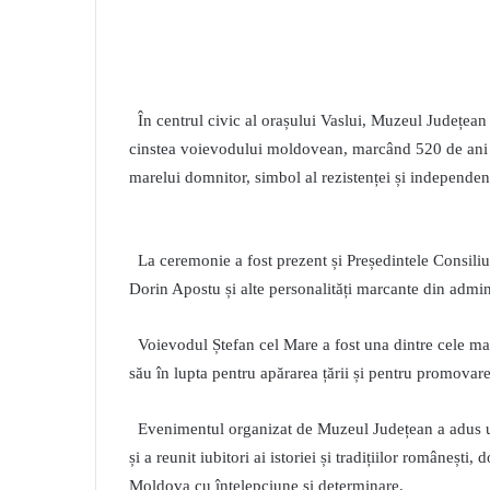
În centrul civic al orașului Vaslui, Muzeul Județean
cinstea voievodului moldovean, marcând 520 de ani de
marelui domnitor, simbol al rezistenței și independe
La ceremonie a fost prezent și Președintele Consiliul
Dorin Apostu și alte personalități marcante din adminis
Voievodul Ștefan cel Mare a fost una dintre cele mai 
său în lupta pentru apărarea țării și pentru promovarea
Evenimentul organizat de Muzeul Județean a adus un
și a reunit iubitori ai istoriei și tradițiilor româneș
Moldova cu înțelepciune și determinare.