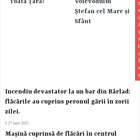
Toată Țara!
Voievodului
Ștefan cel Mare și
Sfânt
i
l
Incendiu devastator la un bar din Bârlad:
flăcările au cuprins peronul gării în zorii
zilei.
27 iunie 2025
Mașină cuprinsă de flăcări în centrul