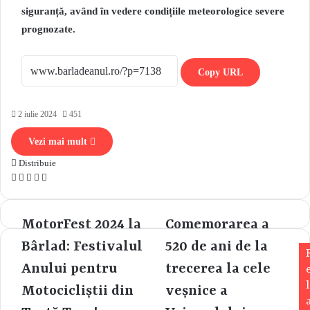
siguranță, având în vedere condițiile meteorologice severe
prognozate.
Copy URL
2 iulie 2024
451
Vezi mai mult
Distribuie
F
M
M
W
T
a
e
e
h
e
c
s
s
a
l
e
s
s
t
e
MotorFest 2024 la
Comemorarea a
b
e
e
s
g
Bârlad: Festivalul
520 de ani de la
o
n
n
A
r
o
g
g
p
a
Anului pentru
trecerea la cele
k
e
e
p
m
l
Motocicliștii din
veșnice a
r
r