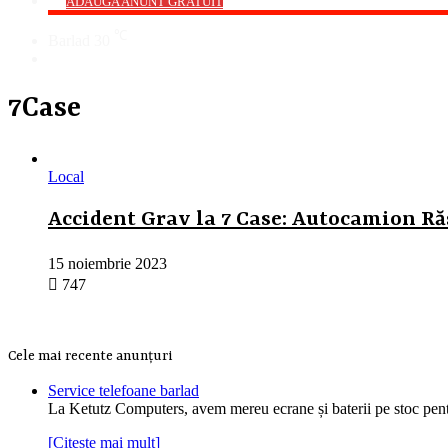
->
ADAUGA ANUNT GRATUIT
℃
Barlad
30
Cauta
7Case
Local
Accident Grav la 7 Case: Autocamion R
15 noiembrie 2023
747
Cele mai recente anunțuri
Service telefoane barlad
La Ketutz Computers, avem mereu ecrane și baterii pe stoc pe
[Citește mai mult]