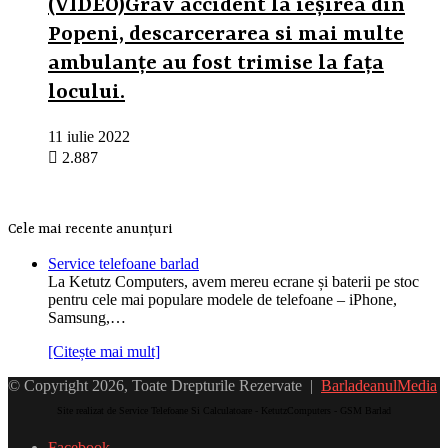
(VIDEO)Grav accident la ieșirea din
Popeni, descarcerarea si mai multe
ambulanțe au fost trimise la fața
locului.
11 iulie 2022
2.887
Cele mai recente anunțuri
Service telefoane barlad
La Ketutz Computers, avem mereu ecrane și baterii pe stoc
pentru cele mai populare modele de telefoane – iPhone,
Samsung,…
[Citește mai mult]
© Copyright 2026, Toate Drepturile Rezervate |
BarladeanulMedia
Site realizat de Service Telefoane Si Calculatoare - KetutzComputers - GSM Barlad
Facebook