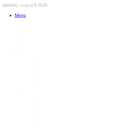
sâmbătă, august 8 2026
ACASA
STIRI
Menu
International
Sanatate
National
Administratie
Social
Local
AFACERI LOCALE
Magazine
Piese Auto
NonStop
Florărie
Haine
Electronice
Cofetarie
Servicii
Acte Auto/Asigurari
Cabinet Veterinar
Frizerie
Mobila La Comanda
Personalizari
Psiholog
Restaurante