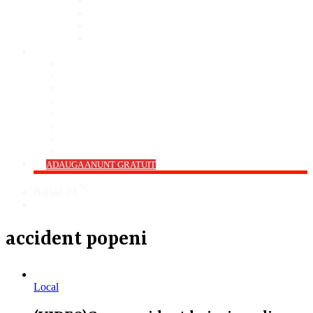
Bar
Pub
Pizzerie
Sali Evenimente
ANUNȚURI
Imobiliare
Agro și Industrie
Animale De Companie
Auto/Moto
Electronice
Locuri de Muncă
Servicii
Diverse
->
ADAUGA ANUNT GRATUIT
℃
Barlad
24
Cauta
accident popeni
Local