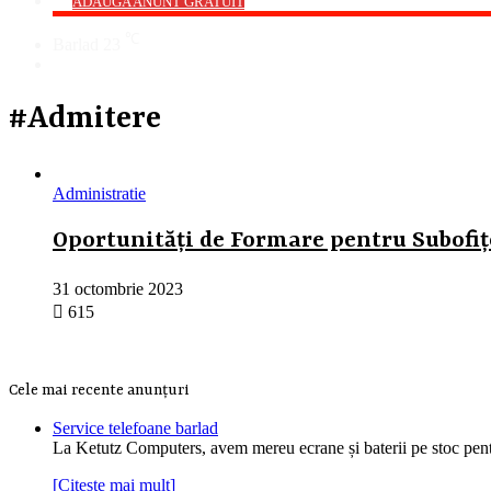
->
ADAUGA ANUNT GRATUIT
℃
Barlad
23
Cauta
#Admitere
Administratie
Oportunități de Formare pentru Subofițe
31 octombrie 2023
615
Cele mai recente anunțuri
Service telefoane barlad
La Ketutz Computers, avem mereu ecrane și baterii pe stoc pe
[Citește mai mult]