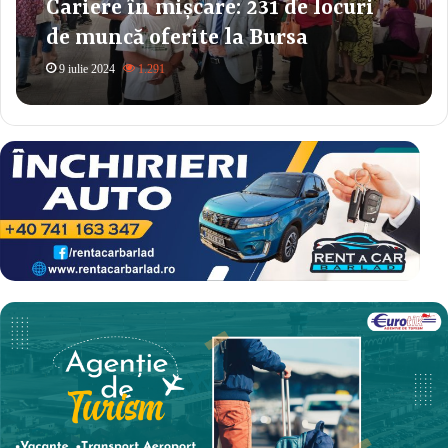
Cariere în mișcare: 231 de locuri
de muncă oferite la Bursa
locurilor de muncă din Bârlad
9 iulie 2024
1.291