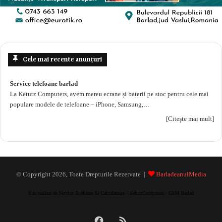
Cele mai recente anunțuri
Service telefoane barlad
La Ketutz Computers, avem mereu ecrane și baterii pe stoc pentru cele mai
populare modele de telefoane – iPhone, Samsung,…
[Citește mai mult]
© Copyright 2026, Toate Drepturile Rezervate |
BarladeanulMedia
Site realizat de Service Telefoane Si Calculatoare - KetutzComputers - GSM Barlad
Facebook
RSS